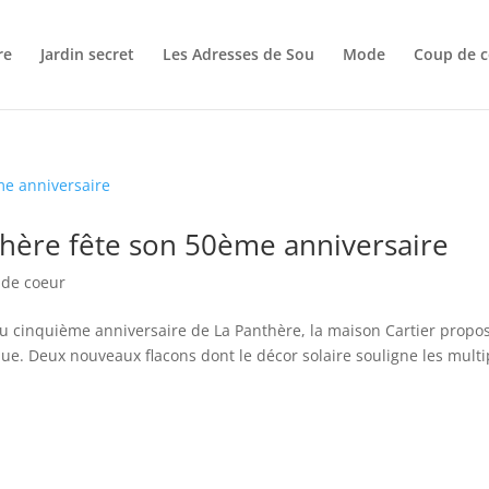
re
Jardin secret
Les Adresses de Sou
Mode
Coup de c
thère fête son 50ème anniversaire
 de coeur
 du cinquième anniversaire de La Panthère, la maison Cartier propo
e. Deux nouveaux flacons dont le décor solaire souligne les multi