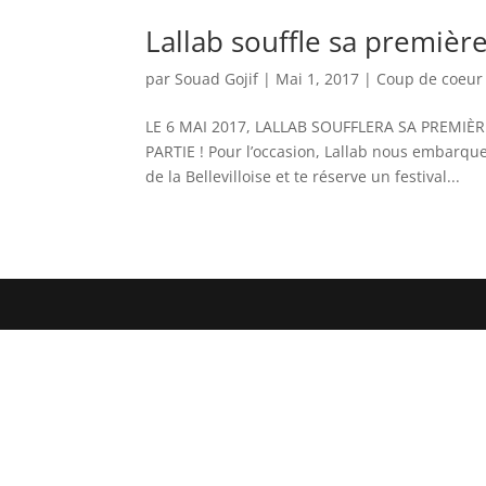
Lallab souffle sa première
par
Souad Gojif
|
Mai 1, 2017
|
Coup de coeur
LE 6 MAI 2017, LALLAB SOUFFLERA SA PREMIÈR
PARTIE ! Pour l’occasion, Lallab nous embarque
de la Bellevilloise et te réserve un festival...