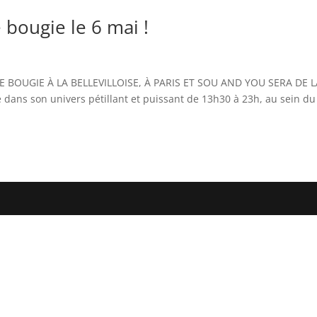
 bougie le 6 mai !
E BOUGIE À LA BELLEVILLOISE, À PARIS ET SOU AND YOU SERA DE 
 dans son univers pétillant et puissant de 13h30 à 23h, au sein du