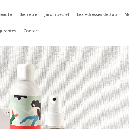
Beauté
Bien être
Jardin secret
Les Adresses de Sou
M
pirantes
Contact