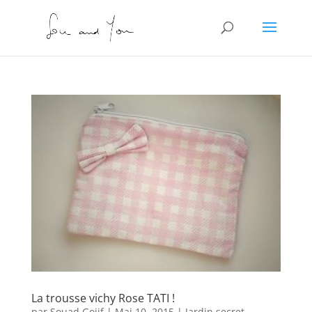
La trousse vichy Rose TATI !
par
Souad Gojif
|
Mai 10, 2015
|
Jardin secret