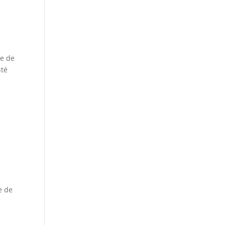
ie de
uté
e de