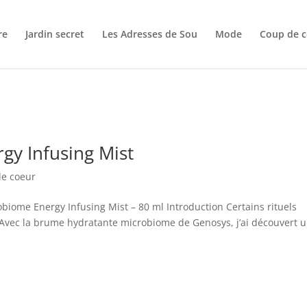
re
Jardin secret
Les Adresses de Sou
Mode
Coup de c
y Infusing Mist
e coeur
iome Energy Infusing Mist – 80 ml Introduction Certains rituels
 Avec la brume hydratante microbiome de Genosys, j’ai découvert 