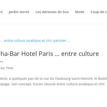
re
Jardin secret
Les Adresses de Sou
Mode
Coup de c
ha-Bar Hotel Paris … entre culture
 …
Tea TIme
iècle, à quelques pas de la rue du Faubourg Saint-Honoré, le Bud
 voyage. Son concept, fusion réussie entre culture asiatique et chic