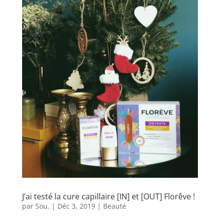
J’ai testé la cure capillaire [IN] et [OUT] Florêve !
par
Sou.
|
Déc 3, 2019
|
Beauté