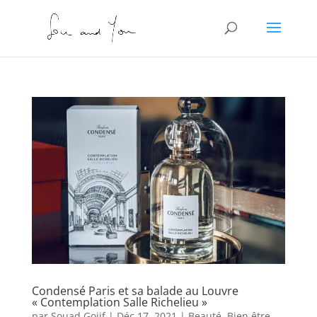
Condensé Paris et sa balade au Louvre
« Contemplation Salle Richelieu »
par
Souad Gojif
|
Déc 17, 2021
|
Beauté
,
Bien être