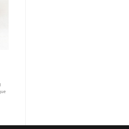
l
ique