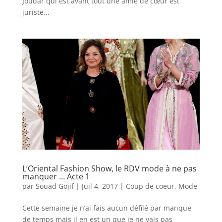
Joudar qui est avant tout une amie de cœur est
juriste...
L’Oriental Fashion Show, le RDV mode à ne pas
manquer … Acte 1
par
Souad Gojif
|
Juil 4, 2017
|
Coup de coeur
,
Mode
Cette semaine je n’ai fais aucun défilé par manque
de temps mais il en est un que je ne vais pas