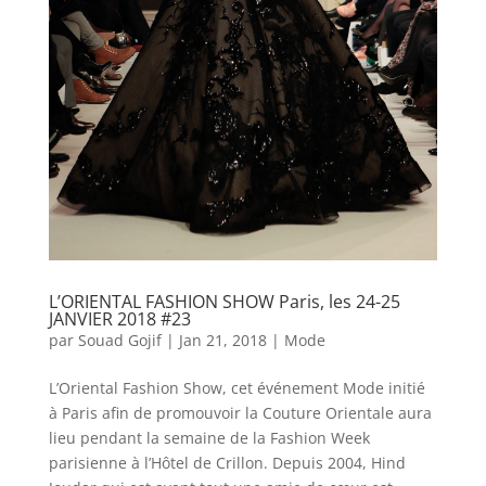
L’ORIENTAL FASHION SHOW Paris, les 24-25
JANVIER 2018 #23
par
Souad Gojif
|
Jan 21, 2018
|
Mode
L’Oriental Fashion Show, cet événement Mode initié
à Paris afin de promouvoir la Couture Orientale aura
lieu pendant la semaine de la Fashion Week
parisienne à l’Hôtel de Crillon. Depuis 2004, Hind