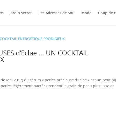
re
Jardin secret
Les Adresses de Sou
Mode
Coup de c
USES d’Eclae … UN COCKTAIL
UX
ir de Mai 2017) du sérum « perles précieuse d’Eclaé » est un petit bi
s perles légèrement nacrées rendent le grain de peau plus lisse et