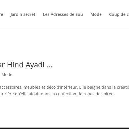
re
Jardin secret
Les Adresses de Sou
Mode
Coup de c
ar Hind Ayadi …
,
Mode
accessoires, meubles et déco d’intérieur. Elle baigne dans la créat
urière qu’elle aidait dans la confection de robes de soirées