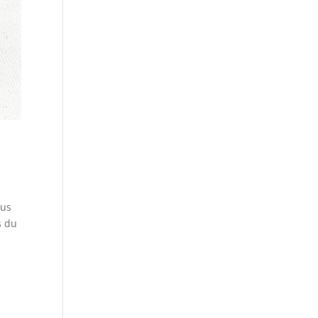
ous
s du