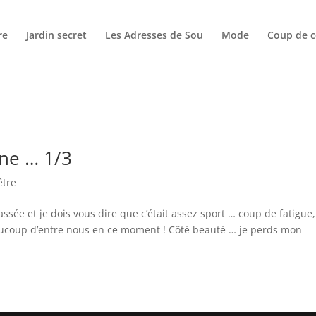
re
Jardin secret
Les Adresses de Sou
Mode
Coup de c
ne … 1/3
être
assée et je dois vous dire que c’était assez sport … coup de fatigue,
eaucoup d’entre nous en ce moment ! Côté beauté … je perds mon