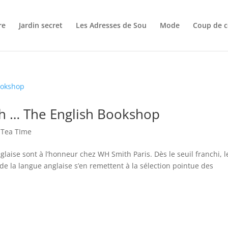
re
Jardin secret
Les Adresses de Sou
Mode
Coup de c
h … The English Bookshop
 Tea TIme
anglaise sont à l’honneur chez WH Smith Paris. Dès le seuil franchi, l
e la langue anglaise s’en remettent à la sélection pointue des