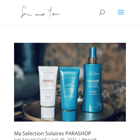
Ma Selection Solaires PARASHOP
par
Souad Gojif
|
Juil 29, 2021
|
Beauté