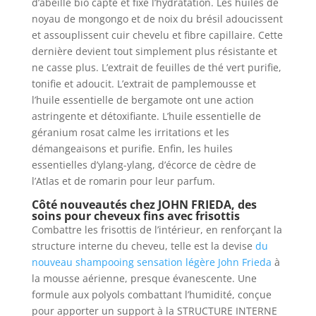
d’abeille bio capte et fixe l’hydratation. Les huiles de
noyau de mongongo et de noix du brésil adoucissent
et assouplissent cuir chevelu et fibre capillaire. Cette
dernière devient tout simplement plus résistante et
ne casse plus. L’extrait de feuilles de thé vert purifie,
tonifie et adoucit. L’extrait de pamplemousse et
l’huile essentielle de bergamote ont une action
astringente et détoxifiante. L’huile essentielle de
géranium rosat calme les irritations et les
démangeaisons et purifie. Enfin, les huiles
essentielles d’ylang-ylang, d’écorce de cèdre de
l’Atlas et de romarin pour leur parfum.
Côté nouveautés chez JOHN FRIEDA, des
soins pour cheveux fins avec frisottis
Combattre les frisottis de l’intérieur, en renforçant la
structure interne du cheveu, telle est la devise
du
nouveau shampooing sensation légère John Frieda
à
la mousse aérienne, presque évanescente. Une
formule aux polyols combattant l’humidité, conçue
pour apporter un support à la STRUCTURE INTERNE