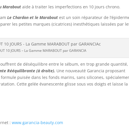
 du Marabout
aide à traiter les imperfections en 10 jours chrono.
ream
Le Chardon et le Marabout
est un soin réparateur de l’épiderm
arer les petites marques (cicatrices) inesthétiques laissées par le
UT 10 JOURS – La Gamme MARABOUT par GARANCIA
ouffrent de déséquilibre entre le sébum, en trop grande quantité,
te Rééquilibrante (à droite).
Une nouveauté Garancia proposant
a formule puisée dans les fonds marins, sans silicones, spécialeme
dratation. Cette gelée évanescente glisse sous vos doigts et laisse la
ernet :
www.garancia-beauty.com