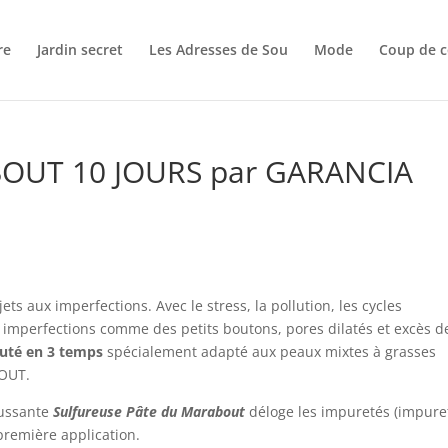
re
Jardin secret
Les Adresses de Sou
Mode
Coup de c
OUT 10 JOURS par GARANCIA
ets aux imperfections. Avec le stress, la pollution, les cycles
imperfections comme des petits boutons, pores dilatés et excès d
auté en 3 temps
spécialement adapté aux peaux mixtes à grasses
BOUT.
moussante
Sulfureuse Pâte du Marabout
déloge les impuretés (impure
première application.