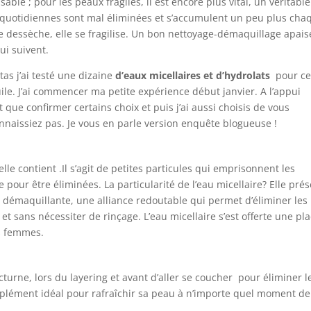
ble ; pour les peaux fragiles, il est encore plus vital, un véritable
és quotidiennes sont mal éliminées et s’accumulent un peu plus cha
, se dessèche, elle se fragilise. Un bon nettoyage-démaquillage apais
ui suivent.
s j’ai testé une dizaine
d’eaux micellaires et d’hydrolats
pour ce
le. J’ai commencer ma petite expérience début janvier. A l’appui
que confirmer certains choix et puis j’ai aussi choisis de vous
nnaissiez pas. Je vous en parle version enquête blogueuse !
lle contient .Il s’agit de petites particules qui emprisonnent les
pour être éliminées. La particularité de l’eau micellaire? Elle pré
ile démaquillante, une alliance redoutable qui permet d’éliminer les
et sans nécessiter de rinçage. L’eau micellaire s’est offerte une pl
es femmes.
turne, lors du layering et avant d’aller se coucher pour éliminer l
mplément idéal pour rafraîchir sa peau à n’importe quel moment de