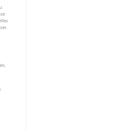
du
nce
elles
cer.
is,
s
e