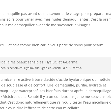
 ne me maquille pas avant de me savonner le visage pour préparer m
tains soirs pour varier avec mes huiles démaquillantes. c’est la pre
rs pour me démaquiller avant de me savonner le visage !
es … et cela tombe bien car je vous parle de soins pour peaux
 peaux sensibles: HyaluO d’Ialugen et Sensifluid d’ A-Derma.
u micellaire active à base d’acide d’acide hyaluronique qui nettoie
de souplesse et de confort. Elle démaquille, purifie, hydrate et
le maquillage waterproof, ses bienfaits durent après le démaquillage
ux Victoires de la Beauté il y a un ou deux ans je ne me souviens pl
uit c’est donc naturellement que j’ai voulu tester l’eau micellaire q
our vous dire l’efficacité de cette eau micellaire.