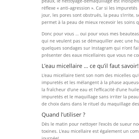
peaux, le nettoyage-démaquillage est indispensa
réflexe « anti-agression ». Car si les impuret
jour, les pores sont obstrués, la peau s’irrite
permet à la peau de mieux recevoir les soins q
Donc pour vous … oui pour vous mes beauteasta
qui ne veulent pas se démaquiller avec une hui
quelques sondages sur Instagram qui n’ont fait 
présenter des eaux micellaires que vous ne co
L’eau micellaire … ce qu’il faut savoir!
L’eau micellaire tient son nom des micelles qu’e
impuretés et les mélangent à la phase aqueuse 
la fraîcheur d’une eau et l’efficacité d’une hu
impuretés et le maquillage sans irriter la peau 
de choix dans dans le rituel du maquillage d
Quand l’utiliser ?
Dès le matin pour nettoyer l’excès de sueur noc
toxines. L’eau micellaire est également un co
journée!