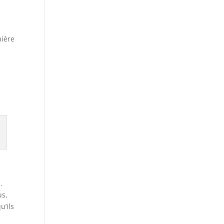
a
mière
.
us,
u’ils