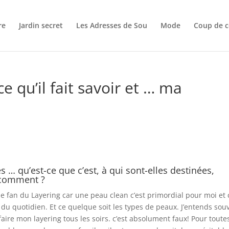
re
Jardin secret
Les Adresses de Sou
Mode
Coup de c
ce qu’il fait savoir et … ma
s … qu’est-ce que c’est, à qui sont-elles destinées,
t comment ?
 fan du Layering car une peau clean c’est primordial pour moi et c
 du quotidien. Et ce quelque soit les types de peaux. J’entends sou
aire mon layering tous les soirs. c’est absolument faux! Pour toutes