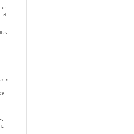
que
e et
lles
sente
ace
es
 la