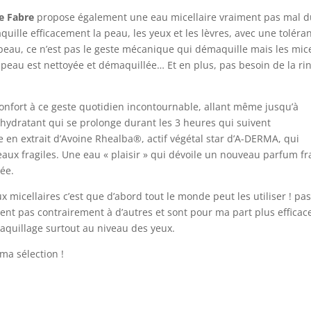
e Fabre
propose également une eau micellaire vraiment pas mal 
aquille efficacement la peau, les yeux et les lèvres, avec une toléra
a peau, ce n’est pas le geste mécanique qui démaquille mais les mic
a peau est nettoyée et démaquillée… Et en plus, pas besoin de la rin
confort à ce geste quotidien incontournable, allant même jusqu’à
 hydratant qui se prolonge durant les 3 heures qui suivent
e en extrait d’Avoine Rhealba®, actif végétal star d’A-DERMA, qui
eaux fragiles. Une eau « plaisir » qui dévoile un nouveau parfum fra
ée.
x micellaires c’est que d’abord tout le monde peut les utiliser ! pa
ent pas contrairement à d’autres et sont pour ma part plus efficac
maquillage surtout au niveau des yeux.
 ma sélection !