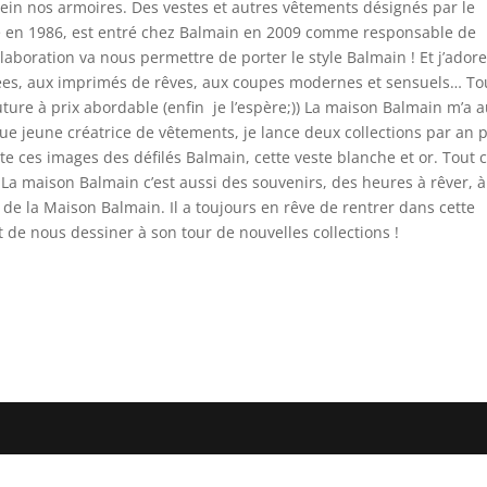
plein nos armoires. Des vestes et autres vêtements désignés par le
 né en 1986, est entré chez Balmain en 2009 comme responsable de
llaboration va nous permettre de porter le style Balmain ! Et j’ador
ées, aux imprimés de rêves, aux coupes modernes et sensuels… To
ure à prix abordable (enfin je l’espère;)) La maison Balmain m’a a
que jeune créatrice de vêtements
, je lance deux collections par an 
tête ces images des défilés Balmain, cette veste blanche et or. Tout 
 La maison Balmain c’est aussi des souvenirs, des heures à rêver, à
 de la Maison Balmain. Il a toujours en rêve de rentrer dans cette
et de nous dessiner à son tour de nouvelles collections !