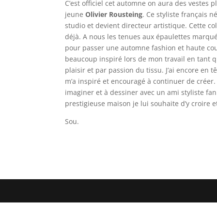
C’est officiel cet automne on aura des vestes 
jeune
Olivier Rousteing
. Ce styliste français
studio et devient directeur artistique. Cette co
déjà. A nous les tenues aux épaulettes marqu
pour passer une automne fashion et haute cout
beaucoup inspiré lors de mon travail en tant 
plaisir et par passion du tissu. J’ai encore en 
m’a inspiré et encouragé à continuer de créer.
imaginer et à dessiner avec un ami styliste fan
prestigieuse maison je lui souhaite d’y croire 
Sou.