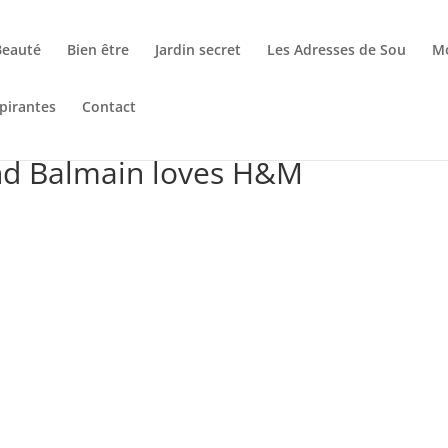
Beauté
Bien être
Jardin secret
Les Adresses de Sou
M
pirantes
Contact
nd Balmain loves H&M