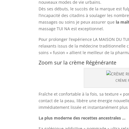
nouveaux modes de vie urbains.
Dès ses débuts, le succès de la marque est ful
l’incapacité des citadins à soulager les nombre
massages ou soins je peux assurer que
la maî
massage TUI NA est exceptionnel.
Pour prolonger l’expérience LA MAISON DU TU
relaxants issus de la médecine traditionnelle c
soins « fusion » allient le meilleur de la pha
Zoom sur la crème Régénérante
CRÈME R
Fraîche et confortable à la fois, sa texture « 
contact de la peau, libère une énergie nouvel
immédiatement lissée et instantanément plus 
La plus moderne des recettes ancestrales …
Sa galénique addictive « pommade » ultra relaxa