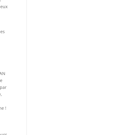
ieux
ues
YAN
ge
 par
e,
me !
eurs