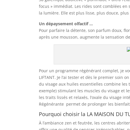
focus » immédiat. Les rides sont comblées en su
la lumière. Elle est plus lisse, plus douce, plu
Un dépaysement olfactif …
Pour parfaire la détente, son parfum doux, flor
après une mousson, augmente la sensation de r
Pour un programme régénérant complet, je vou
LIFTANT. Je l’ai tester et dès le premier soin 
du visage aux huiles essentielles combine les
exemple) stimulant les muscles du visage et les
les traits lissés et relaxés, l’ovale du visage
Régénérante permet de prolonger les bienfait
Pourquoi choisir la LA MAISON DU T
À l’ambiance zen et feutrée, les centres abrite
offrir une qualité de services irréprochables,