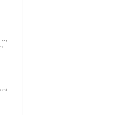
, ces
es.
u est
t