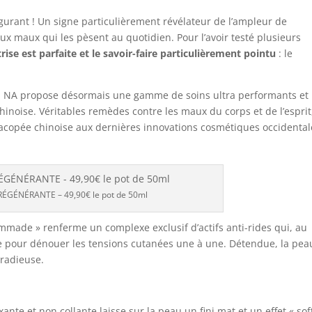
gurant ! Un signe particulièrement révélateur de l’ampleur de
ux maux qui les pèsent au quotidien. Pour l’avoir testé plusieurs
trise est parfaite et le savoir-faire particulièrement pointu
: le
I NA propose désormais une gamme de soins ultra performants et
hinoise. Véritables remèdes contre les maux du corps et de l’esprit
rmacopée chinoise aux dernières innovations cosmétiques occidental
ÉGÉNÉRANTE – 49,90€ le pot de 50ml
pommade » renferme un complexe exclusif d’actifs anti-rides qui, au
le pour dénouer les tensions cutanées une à une. Détendue, la pea
radieuse.
nte et non collante laisse sur la peau un fini mat et un effet « sof