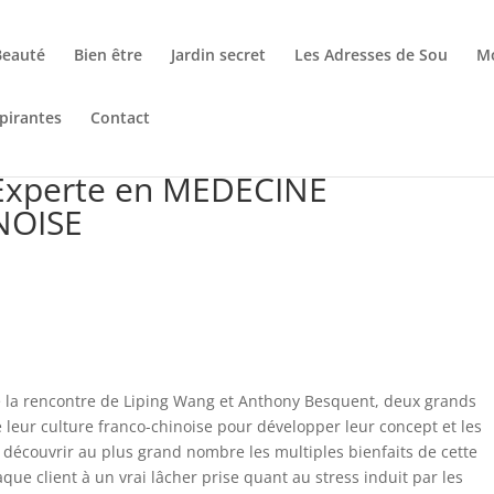
Beauté
Bien être
Jardin secret
Les Adresses de Sou
M
pirantes
Contact
 Experte en MÉDECINE
NOISE
de la rencontre de Liping Wang et Anthony Besquent, deux grands
 leur culture franco-chinoise pour développer leur concept et les
e découvrir au plus grand nombre les multiples bienfaits de cette
haque client à un vrai lâcher prise quant au stress induit par les