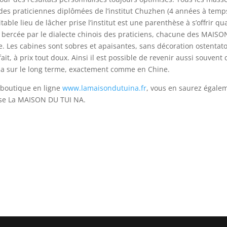
des praticiennes diplômées de l’institut Chuzhen (4 années à temp
itable lieu de lâcher prise l’institut est une parenthèse à s’offrir q
, bercée par le dialecte chinois des praticiens, chacune des MAIS
ie. Les cabines sont sobres et apaisantes, sans décoration ostentato
fait, à prix tout doux. Ainsi il est possible de revenir aussi souvent
 Na sur le long terme, exactement comme en Chine.
a boutique en ligne
www.lamaisondutuina.fr
, vous en saurez égale
ose La MAISON DU TUI NA.