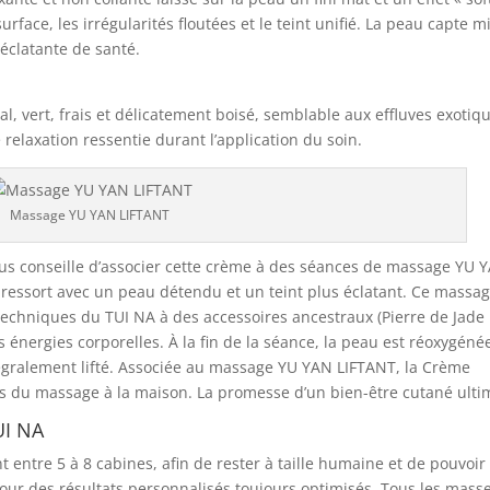
rface, les irrégularités floutées et le teint unifié. La peau capte m
s éclatante de santé.
al, vert, frais et délicatement boisé, semblable aux effluves exotiq
elaxation ressentie durant l’application du soin.
Massage YU YAN LIFTANT
s conseille d’associer cette crème à des séances de massage YU 
on ressort avec un peau détendu et un teint plus éclatant. Ce massa
 techniques du TUI NA à des accessoires ancestraux (Pierre de Jade
 énergies corporelles. À la fin de la séance, la peau est réoxygéné
 intégralement lifté. Associée au massage YU YAN LIFTANT, la Crème
s du massage à la maison. La promesse d’un bien-être cutané ulti
UI NA
nt entre 5 à 8 cabines, afin de rester à taille humaine et de pouvoir
 pour des résultats personnalisés toujours optimisés. Tous les mass