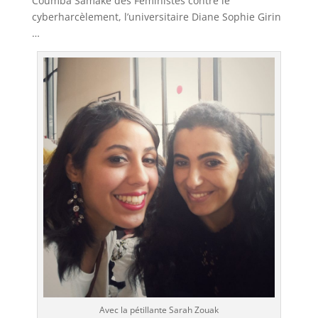
Coumba Samake des Féministes contre le
cyberharcèlement, l’universitaire Diane Sophie Girin
…
Avec la pétillante Sarah Zouak