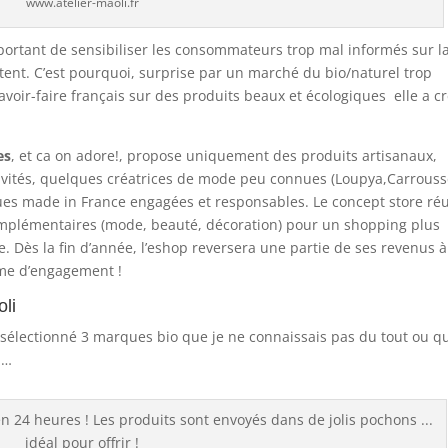
www.atelier-maoli.fr
important de sensibiliser les consommateurs trop mal informés sur l
tent. C’est pourquoi, surprise par un marché du bio/naturel trop
avoir-faire français sur des produits beaux et écologiques elle a c
es
, et ca on adore!, propose uniquement des produits artisanaux,
usivités, quelques créatrices de mode peu connues (Loupya,Carrouss
ues made in France engagées et responsables. Le concept store réu
complémentaires (mode, beauté, décoration) pour un shopping plus
e. Dès la fin d’année, l’eshop reversera une partie de ses revenus 
rme d’engagement !
li
sélectionné 3 marques bio que je ne connaissais pas du tout ou qu
 …