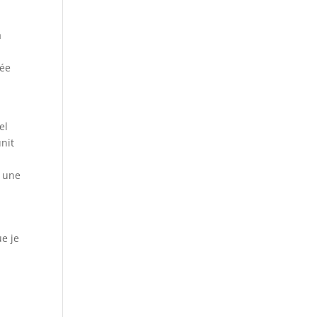
a
rée
el
nit
à une
e je