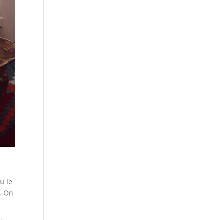
u le
h. On