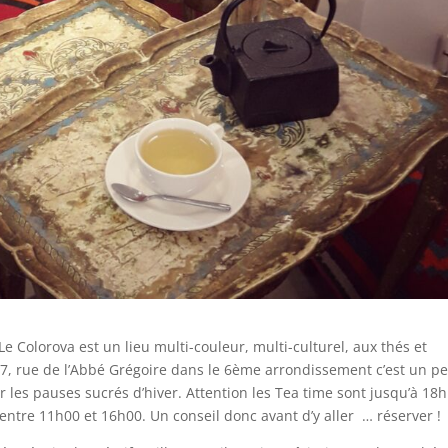
e Colorova est un lieu multi-couleur, multi-culturel, aux thés et
 47, rue de l’Abbé Grégoire dans le 6ème arrondissement c’est un pe
les pauses sucrés d’hiver. Attention les Tea time sont jusqu’à 18
ntre 11h00 et 16h00. Un conseil donc avant d’y aller … réserver !