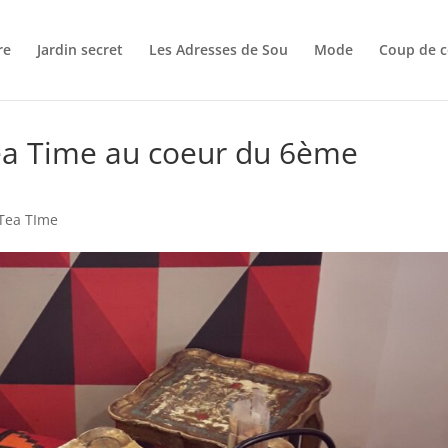
re
Jardin secret
Les Adresses de Sou
Mode
Coup de c
Tea Time au coeur du 6ème
Tea TIme