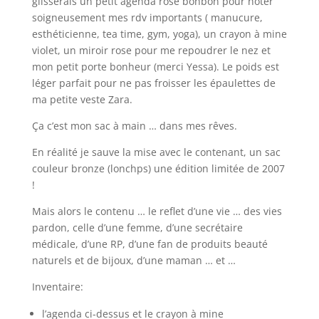
glisserais un petit agenda rose bonbon pour noter
soigneusement mes rdv importants ( manucure,
esthéticienne, tea time, gym, yoga), un crayon à mine
violet, un miroir rose pour me repoudrer le nez et
mon petit porte bonheur (merci Yessa). Le poids est
léger parfait pour ne pas froisser les épaulettes de
ma petite veste Zara.
Ça c’est mon sac à main … dans mes rêves.
En réalité je sauve la mise avec le contenant, un sac
couleur bronze (lonchps) une édition limitée de 2007
!
Mais alors le contenu … le reflet d’une vie … des vies
pardon, celle d’une femme, d’une secrétaire
médicale, d’une RP, d’une fan de produits beauté
naturels et de bijoux, d’une maman … et …
Inventaire:
l’agenda ci-dessus et le crayon à mine