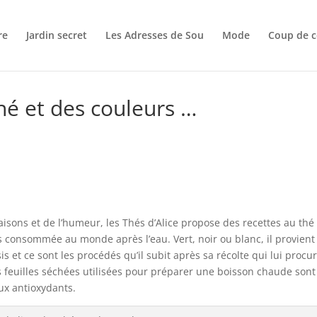
re
Jardin secret
Les Adresses de Sou
Mode
Coup de c
thé et des couleurs …
saisons et de l’humeur, les Thés d’Alice propose des recettes au thé
lus consommée au monde après l’eau. Vert, noir ou blanc, il provient
s et ce sont les procédés qu’il subit après sa récolte qui lui procu
s feuilles séchées utilisées pour préparer une boisson chaude sont
ux antioxydants.