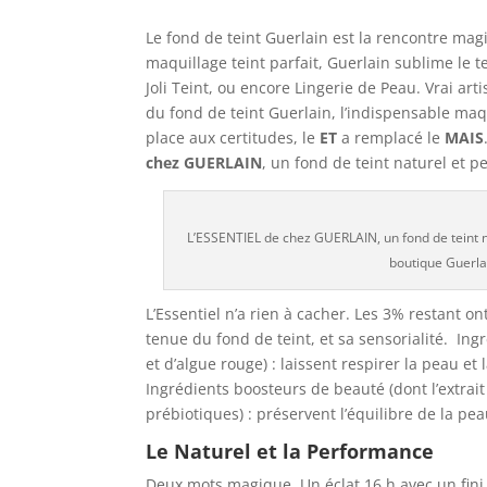
Le fond de teint Guerlain est la rencontre magi
maquillage teint parfait, Guerlain sublime le te
Joli Teint, ou encore Lingerie de Peau. Vrai arti
du fond de teint Guerlain, l’indispensable maq
place aux certitudes, le
ET
a remplacé le
MAIS
chez GUERLAIN
, un fond de teint naturel et p
L’ESSENTIEL de chez GUERLAIN, un fond de teint na
boutique Guerla
L’Essentiel n’a rien à cacher. Les 3% restant o
tenue du fond de teint, et sa sensorialité. In
et d’algue rouge) : laissent respirer la peau et 
Ingrédients boosteurs de beauté (dont l’extrait
prébiotiques) : préservent l’équilibre de la pea
Le Naturel et la Performance
Deux mots magique. Un éclat 16 h avec un fini 