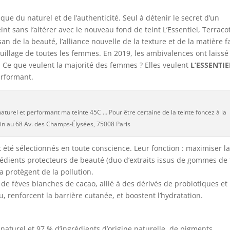
que du naturel et de l’authenticité. Seul à détenir le secret d’un
int sans l’altérer avec le nouveau fond de teint L’Essentiel, Terraco
san de la beauté, l’alliance nouvelle de la texture et de la matière fa
uillage de toutes les femmes. En 2019, les ambivalences ont laissé 
. Ce que veulent la majorité des femmes ? Elles veulent
L’ESSENTIE
erformant.
turel et performant ma teinte 45C … Pour être certaine de la teinte foncez à la
in au 68 Av. des Champs-Élysées, 75008 Paris
nt été sélectionnés en toute conscience. Leur fonction : maximiser l
grédients protecteurs de beauté (duo d’extraits issus de gommes de 
la protègent de la pollution.
 de fèves blanches de cacao, allié à des dérivés de probiotiques et
u, renforcent la barrière cutanée, et boostent l’hydratation.
naturel et 97 % d’ingrédients d’origine naturelle, de pigments