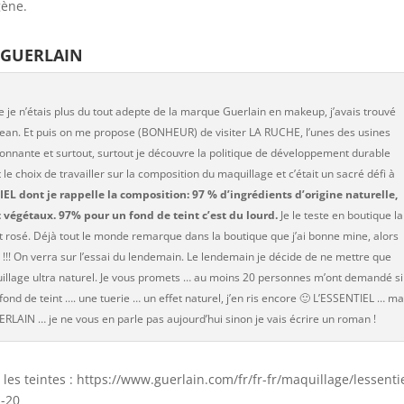
gène.
z GUERLAIN
 je n’étais plus du tout adepte de la marque Guerlain en makeup, j’avais trouvé
ean. Et puis on me propose (BONHEUR) de visiter LA RUCHE, l’unes des usines
ionnante et surtout, surtout je découvre la politique de développement durable
le choix de travailler sur la composition du maquillage et c’était un sacré défi à
IEL dont je rappelle la composition: 97 % d’ingrédients d’origine naturelle,
 végétaux. 97% pour un fond de teint c’est du lourd.
Je le teste en boutique la
t rosé. Déjà tout le monde remarque dans la boutique que j’ai bonne mine, alors
 !!! On verra sur l’essai du lendemain. Le lendemain je décide de ne mettre que
uillage ultra naturel. Je vous promets … au moins 20 personnes m’ont demandé si
 fond de teint …. une tuerie … un effet naturel, j’en ris encore 🙂 L’ESSENTIEL … m
UERLAIN … je ne vous en parle pas aujourd’hui sinon je vais écrire un roman !
r les teintes : https://www.guerlain.com/fr/fr-fr/maquillage/lessenti
p-20