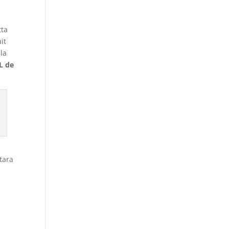
tta
it
la
L
de
a
tara