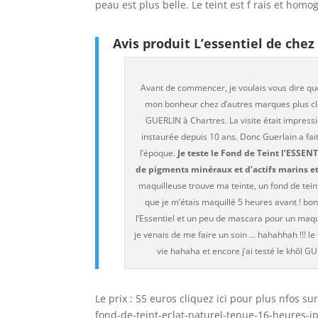
peau est plus belle. Le teint est f rais et homo
Avis produit L’essentiel de che
Avant de commencer, je voulais vous dire que
mon bonheur chez d’autres marques plus cl
GUERLIN à Chartres. La visite était impress
instaurée depuis 10 ans. Donc Guerlain a fait 
l’époque.
Je teste le Fond de Teint l’ESSENT
de pigments minéraux et d’actifs marins et
maquilleuse trouve ma teinte, un fond de tein
que je m’étais maquillé 5 heures avant ! bon
l’Essentiel et un peu de mascara pour un maq
je venais de me faire un soin … hahahhah !!! le
vie hahaha et encore j’ai testé le khôl G
Le prix : 55 euros cliquez ici pour plus nfos su
fond-de-teint-eclat-naturel-tenue-16-heures-i