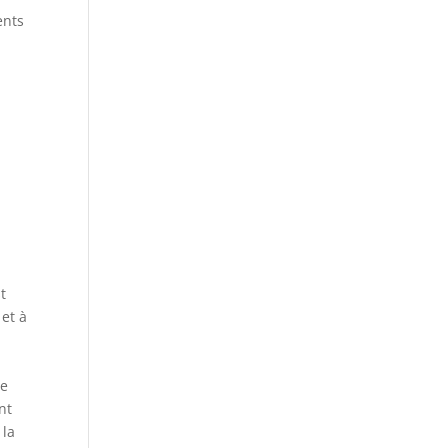
ents
t
 et à
de
nt
 la