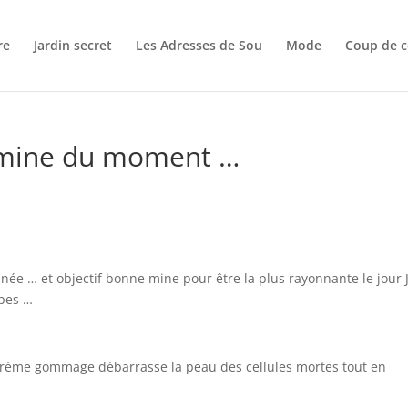
re
Jardin secret
Les Adresses de Sou
Mode
Coup de c
e mine du moment …
année … et objectif bonne mine pour être la plus rayonnante le jour 
apes …
le crème gommage débarrasse la peau des cellules mortes tout en