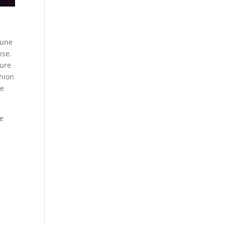
 une
nse.
fure
shion
de
de