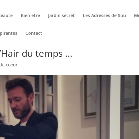
Beauté
Bien être
Jardin secret
Les Adresses de Sou
M
pirantes
Contact
’Hair du temps …
de coeur