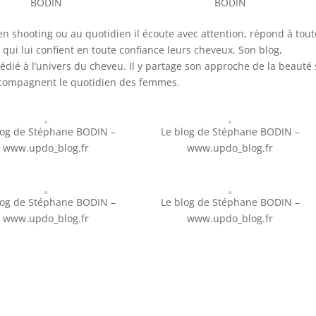
BODIN
BODIN
 en shooting ou au quotidien il écoute avec attention, répond à tou
 qui lui confient en toute confiance leurs cheveux. Son blog,
édié à l’univers du cheveu. Il y partage son approche de la beauté
accompagnent le quotidien des femmes.
log de Stéphane BODIN –
Le blog de Stéphane BODIN –
www.updo_blog.fr
www.updo_blog.fr
log de Stéphane BODIN –
Le blog de Stéphane BODIN –
www.updo_blog.fr
www.updo_blog.fr