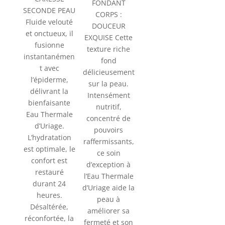
FONDANT
SECONDE PEAU
CORPS :
Fluide velouté
DOUCEUR
et onctueux, il
EXQUISE Cette
fusionne
texture riche
instantanémen
fond
t avec
délicieusement
l’épiderme,
sur la peau.
délivrant la
Intensément
bienfaisante
nutritif,
Eau Thermale
concentré de
d’Uriage.
pouvoirs
L’hydratation
raffermissants,
est optimale, le
ce soin
confort est
d’exception à
restauré
l’Eau Thermale
durant 24
d’Uriage aide la
heures.
peau à
Désaltérée,
améliorer sa
réconfortée, la
fermeté et son