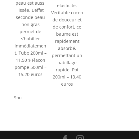
peau est aussi
élasticité.
lissée. L’effet
Véritable cocon
seconde peau
de douceur et
non gras
de confort, ce
permet de
baume est
s’habiller
rapidement
immédiatemen
absorbé,
t. Tube 200ml –
permettant un
11.50 $ Flacon
habillage
pompe 500ml –
rapide. Pot
15,20 euros
200ml – 13.40
euros
Sou