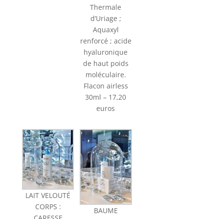
Thermale
d’Uriage ;
Aquaxyl
renforcé ; acide
hyaluronique
de haut poids
moléculaire.
Flacon airless
30ml – 17,20
euros
LAIT VELOUTÉ
CORPS :
BAUME
CARESSE