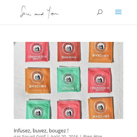
Infusez, buvez, bougez !
par
Souad Gojif
|
Août 20, 2016
|
Bien être