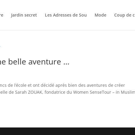
re
Jardin secret
Les Adresses de Sou
Mode
Coup de c
e belle aventure …
ancs de l’école et ont décidé après bien des aventures de créer
rsonnelle de Sarah ZOUAK, fondatrice du Women SenseTour – in Musli