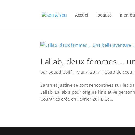
Accueil
Beauté
Bien êt
Lallab, deux femmes … un
par
Souad Gojif
|
Mai 7, 2017
|
Coup de coeur
Sarah et Justine se sont rencontrées sur les b
Lallab. Lallab a pour origine l’initiative pe
Countries créé en Février 2014. Ce...