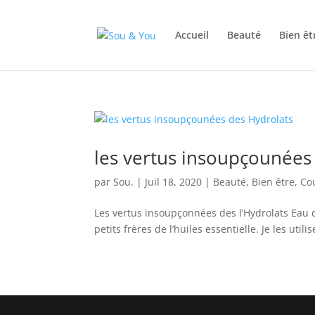
Accueil
Beauté
Bien êt
les vertus insoupçounées
par
Sou.
|
Juil 18, 2020
|
Beauté
,
Bien être
,
Co
Les vertus insoupçonnées des l’Hydrolats Eau dot
petits frères de l’huiles essentielle. Je les util