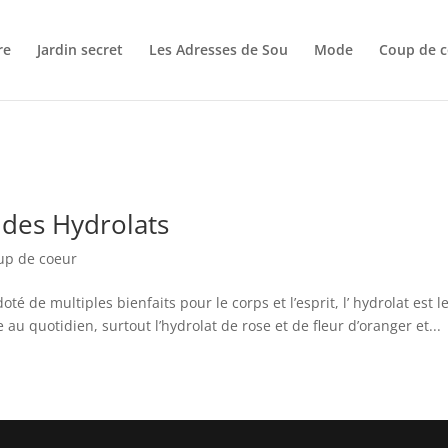
re
Jardin secret
Les Adresses de Sou
Mode
Coup de c
 des Hydrolats
up de coeur
é de multiples bienfaits pour le corps et l’esprit, l’ hydrolat est l
ise au quotidien, surtout l’hydrolat de rose et de fleur d’oranger et...